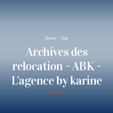
Home
Tag
Archives des
relocation - ABK -
L'agence by karine