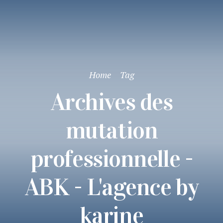
Home
Tag
Archives des
mutation
professionnelle -
ABK - L'agence by
karine