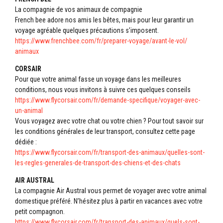
La compagnie de vos animaux de compagnie
French bee adore nos amis les bêtes, mais pour leur garantir un
voyage agréable quelques précautions s’imposent.
https://www.frenchbee.com/fr/
preparer-voyage/avant-le-vol/
animaux
CORSAIR
Pour que votre animal fasse un voyage dans les meilleures
conditions, nous vous invitons à suivre ces quelques conseils
https://www.flycorsair.com/fr/
demande-specifique/voyager-
avec-
un-animal
Vous voyagez avec votre chat ou votre chien ? Pour tout savoir sur
les conditions générales de leur transport, consultez cette page
dédiée :
https://www.flycorsair.com/fr/
transport-des-animaux/quelles-
sont-
les-regles-generales-de-
transport-des-chiens-et-des-
chats
AIR AUSTRAL
La compagnie Air Austral vous permet de voyager avec votre animal
domestique préféré. N’hésitez plus à partir en vacances avec votre
petit compagnon.
https://www.flycorsair.com/fr/
transport-des-animaux/quels-
sont-