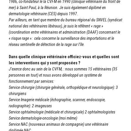
1986, co-fondateur le la CVFM en 1990 (clinique vétérinaire du front de
mer) à Saint Paul, à la Réunion. Je suis également diplômé en
dermatologie vétérinaire (CES) depuis 1997.
Par ailleurs, en tant que membre du bureau régional du SNVEL (syndicat
national des vétérinaires libéraux), je suis le référent « rage »
(coordination entre vétérinaires et administration (DAAF) concernant le
« risque rage »: cela concerne la surveillance des importations et le
réseau sentinelle de détection de la rage sur l’île.
Dans quelle clinique vétérinaire officiez-vous et quelles sont
les interventions qui y sont proposées ?
J’exerce donc au sein de la CVFM, : nous sommes 15 vétérinaires (35
personnes en tout) et nous avons développé un système de
fonctionnement par services:
Service chirurgie (chirurgie générale, orthopédique et neurologique): 3
chirurgiens
Service Imagerie médicale (échographie, scanner, endoscopie,
radiographie): 2 imageuses
Service ophtalmologie (médicale et chirurgicale) 2 ophtalmologistes
Service dermatologie-oncologie (moi même)
Service NAC (nouveaux animaux de compagnie) une vétérinaire
diplômée NAC