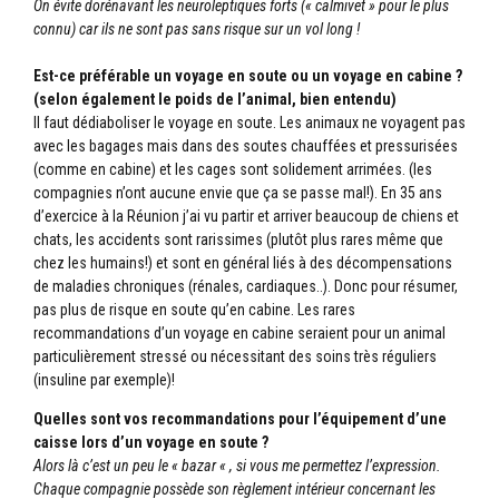
On évite dorénavant les neuroleptiques forts (« calmivet » pour le plus
connu) car ils ne sont pas sans risque sur un vol long !
Est-ce préférable un voyage en soute ou un voyage en cabine ?
(selon également le poids de l’animal, bien entendu)
Il faut dédiaboliser le voyage en soute. Les animaux ne voyagent pas
avec les bagages mais dans des soutes chauffées et pressurisées
(comme en cabine) et les cages sont solidement arrimées. (les
compagnies n’ont aucune envie que ça se passe mal!). En 35 ans
d’exercice à la Réunion j’ai vu partir et arriver beaucoup de chiens et
chats, les accidents sont rarissimes (plutôt plus rares même que
chez les humains!) et sont en général liés à des décompensations
de maladies chroniques (rénales, cardiaques..). Donc pour résumer,
pas plus de risque en soute qu’en cabine. Les rares
recommandations d’un voyage en cabine seraient pour un animal
particulièrement stressé ou nécessitant des soins très réguliers
(insuline par exemple)!
Quelles sont vos recommandations pour l’équipement d’une
caisse lors d’un voyage en soute ?
Alors là c’est un peu le « bazar « , si vous me permettez l’expression.
Chaque compagnie possède son règlement intérieur concernant les