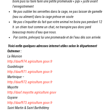
boire puis lui faire faire une petite promenade « pipi » juste avant
l’enregistrement
Ne pas oublier les serviettes dans la cage, ne pas laisser de gamelle
(eau ou aliment) dans la cage prévue en soute
Ne pas s’inquiéter du fait que votre animal ne boira pas pendant 12
h :un chien tout comme un chat, ne transpire pas donc perd
beaucoup moins d’eau que nous.
Par contre, prévoyez lui une promenade et de l’eau dès son arrivée.
Voici enfin quelques adresses internet utiles selon le département
Outremer :
La Réunion
http://daaf974.agriculture.
gouv.fr
Guadeloupe
http://daaf971.agriculture.
gouv.fr
Martinique –
http://daaf972.agriculture.
gouv.fr
Mayotte
http://daaf.mayotte.agriculture.gouv
Guyane
http://daaf973.agriculture.
gouv.fr
Saint Martin & Saint Barthélémy