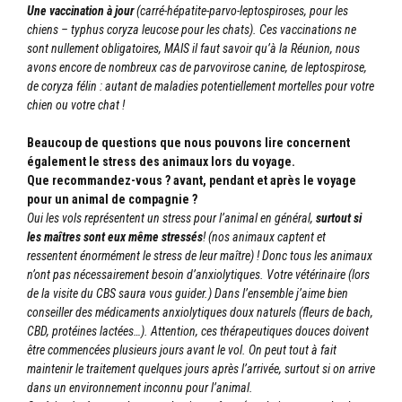
Une vaccination à jour
(carré-hépatite-parvo-
leptospiroses, pour les
chiens – typhus coryza leucose pour les chats). Ces vaccinations ne
sont nullement obligatoires, MAIS il faut savoir qu’à la Réunion, nous
avons encore de nombreux cas de parvovirose canine, de leptospirose,
de coryza félin : autant de maladies potentiellement mortelles pour votre
chien ou votre chat !
Beaucoup de questions que nous pouvons lire concernent
également le stress des animaux lors du voyage.
Que recommandez-vous ? avant, pendant et après le voyage
pour un animal de compagnie ?
Oui les vols représentent un stress pour l’animal en général,
surtout si
les maîtres sont eux même stressés
! (nos animaux captent et
ressentent énormément le stress de leur maître) ! Donc tous les animaux
n’ont pas nécessairement besoin d’anxiolytiques. Votre vétérinaire (lors
de la visite du CBS saura vous guider.) Dans l’ensemble j’aime bien
conseiller des médicaments anxiolytiques doux naturels (fleurs de bach,
CBD, protéines lactées…). Attention, ces thérapeutiques douces doivent
être commencées plusieurs jours avant le vol. On peut tout à fait
maintenir le traitement quelques jours après l’arrivée, surtout si on arrive
dans un environnement inconnu pour l’animal.