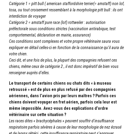
Catégorie 1 = pitt bull ( american staffordshire terrier(= amstaff) non lof,
tosa, ou tout croisement ressemblant à la morphologie pitt bull : ils ont
interdiction de voyager
Catégorie 2 = amstaff pure race (lof) rottweiler : autorisation
préfectorale sous conditions strictes (vaccination antirabique, test
comportemental, déclaration en mairie, assurance)
Ces conditions sont complexes et votre propre vétérinaire saura vous
expliquer en détail celles-ci en fonction de la connaissance qu’il aura de
votre chien.
Ceci dit, et une fois de plus, la plupart des compagnies refusent ces
chiens, même ceux de catégorie 2 , il est donc impératif de bien vous
renseigner auprès d’elles.
Le transport de certains chiens ou chats dits « à museau
retroussé » est de plus en plus refusé par des compagnies
aériennes, dans l’avion pris par leurs maîtres ? Parfois ces
chiens doivent voyager en fret aérien, parfois cela leur est
même impossible. Avez-vous des explications d’ordre
vétérinaire sur cette situation ?
Les races dites « brachycéphales » peuvent souffrir d’insuffisance
respiratoire parfois sévères à cause de leur morphologie de nez écrasé
et de larynx rétréci. cette insuffisance respiratoire peut s’aggraver