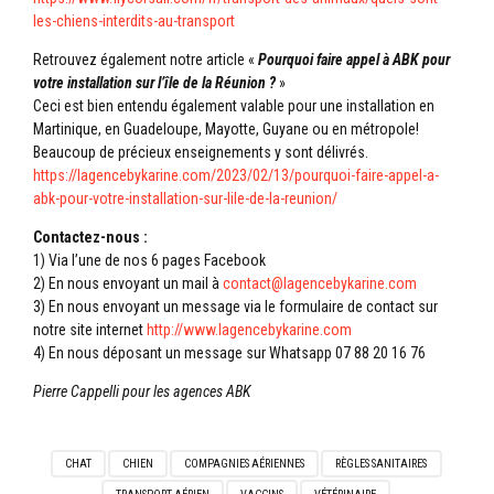
les-chiens-interdits-au-
transport
Retrouvez également notre article «
Pourquoi faire appel à ABK pour
votre installation sur l’île de la Réunion ?
»
Ceci est bien entendu également valable pour une installation en
Martinique, en Guadeloupe, Mayotte, Guyane ou en métropole!
Beaucoup de précieux enseignements y sont délivrés.
https://lagencebykarine.com/2023/02/13/pourquoi-faire-appel-a-
abk-pour-votre-installation-sur-lile-de-la-reunion/
Contactez-nous :
1) Via l’une de nos 6 pages Facebook
2) En nous envoyant un mail à
contact@lagencebykarine.com
3) En nous envoyant un message via le formulaire de contact sur
notre site internet
http://www.lagencebykarine.com
4) En nous déposant un message sur Whatsapp 07 88 20 16 76
Pierre Cappelli pour les agences ABK
CHAT
CHIEN
COMPAGNIES AÉRIENNES
RÈGLES SANITAIRES