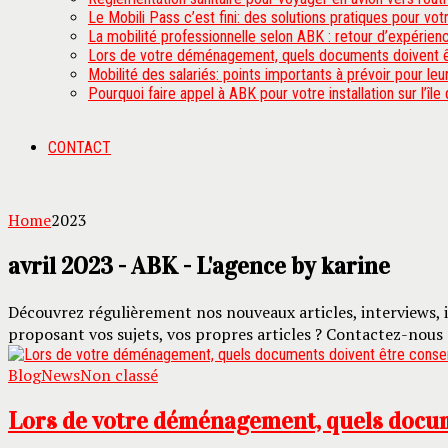
Le Mobili Pass c’est fini: des solutions pratiques pour vot
La mobilité professionnelle selon ABK : retour d’expérienc
Lors de votre déménagement, quels documents doivent ê
Mobilité des salariés: points importants à prévoir pour le
Pourquoi faire appel à ABK pour votre installation sur l’île
CONTACT
Home
2023
avril 2023 - ABK - L'agence by karine
Découvrez régulièrement nos nouveaux articles, interviews, i
proposant vos sujets, vos propres articles ? Contactez-nous
Blog
News
Non classé
Lors de votre déménagement, quels docum