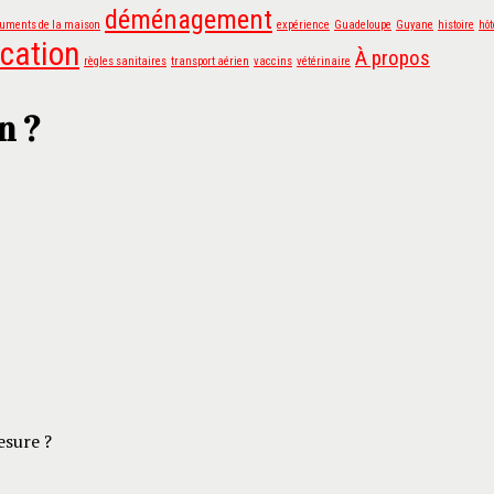
déménagement
uments de la maison
expérience
Guadeloupe
Guyane
histoire
hôt
ocation
À propos
règles sanitaires
transport aérien
vaccins
vétérinaire
n ?
sure ?