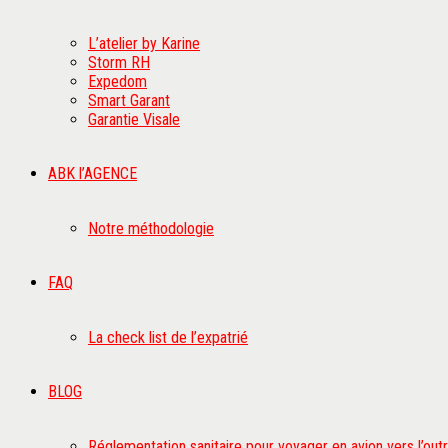
L’atelier by Karine
Storm RH
Expedom
Smart Garant
Garantie Visale
ABK l’AGENCE
Notre méthodologie
FAQ
La check list de l’expatrié
BLOG
Réglementation sanitaire pour voyager en avion vers l’ou