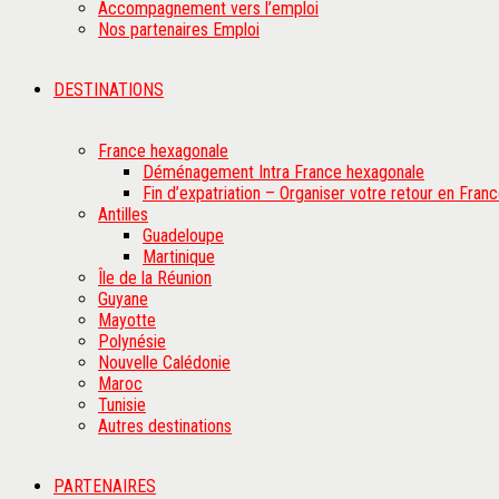
Accompagnement vers l’emploi
Nos partenaires Emploi
DESTINATIONS
France hexagonale
Déménagement Intra France hexagonale
Fin d’expatriation – Organiser votre retour en Fran
Antilles
Guadeloupe
Martinique
Île de la Réunion
Guyane
Mayotte
Polynésie
Nouvelle Calédonie
Maroc
Tunisie
Autres destinations
PARTENAIRES